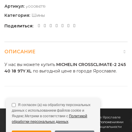
Артикул:
y00086719
Категория:
Шины
Поделиться
ОПИСАНИЕ
У нас вы можете купить
MICHELIN CROSSCLIMATE-2 245
40 18 97Y XL
по выгодной цене в городе Ярославле.
Я согласен (а) на обработку персональных
данных с использованием файлов cookie и
Яндекс.Метрики в соответствии с
Политикой
2011
Все Колёса
Интернет-магазин шин и дисков в Ярославле
обработки персональных данных
.
Сайт не является публичной офертой, определяемой положениями
Статьи 437 (2) ГК РФ
Подробнее в
Политике конфиденциальности