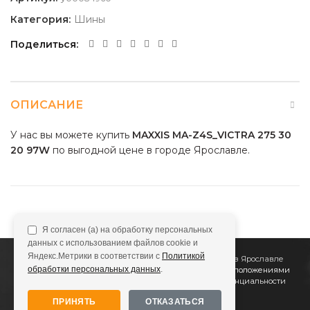
Категория:
Шины
Поделиться
ОПИСАНИЕ
У нас вы можете купить
MAXXIS MA-Z4S_VICTRA 275 30
20 97W
по выгодной цене в городе Ярославле.
Я согласен (а) на обработку персональных
данных с использованием файлов cookie и
Яндекс.Метрики в соответствии с
Политикой
2011
Все Колёса
Интернет-магазин шин и дисков в Ярославле
обработки персональных данных
.
Сайт не является публичной офертой, определяемой положениями
Статьи 437 (2) ГК РФ
Подробнее в
Политике конфиденциальности
ПРИНЯТЬ
ОТКАЗАТЬСЯ