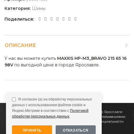
Категория:
Шины
Поделиться
ОПИСАНИЕ
У нас вы можете купить
MAXXIS HP-M3_BRAVO 215 65 16
98V
по выгодной цене в городе Ярославле.
Я согласен (а) на обработку персональных
данных с использованием файлов cookie и
Яндекс.Метрики в соответствии с
Политикой
2011
Все Колёса
Интернет-магазин шин и дисков в Ярославле
обработки персональных данных
.
Сайт не является публичной офертой, определяемой положениями
Статьи 437 (2) ГК РФ
Подробнее в
Политике конфиденциальности
ПРИНЯТЬ
ОТКАЗАТЬСЯ