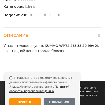
Категория:
Шины
Поделиться
ОПИСАНИЕ
У нас вы можете купить
KUMHO WP72 265 35 20 99V XL
по выгодной цене в городе Ярославле.
Я согласен (а) на обработку персональных
данных с использованием файлов cookie и
Яндекс.Метрики в соответствии с
Политикой
2011
Все Колёса
Интернет-магазин шин и дисков в Ярославле
обработки персональных данных
.
Сайт не является публичной офертой, определяемой положениями
Статьи 437 (2) ГК РФ
Подробнее в
Политике конфиденциальности
ПРИНЯТЬ
ОТКАЗАТЬСЯ