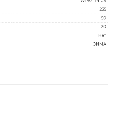
WP52_PLUS
235
50
20
Нет
ЗИМА