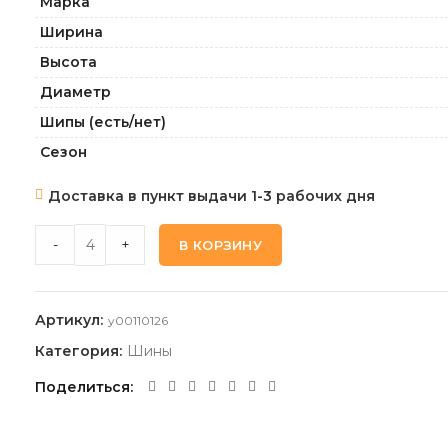
Марка
Ширина
Высота
Диаметр
Шипы (есть/нет)
Сезон
Доставка в пункт выдачи 1-3 рабочих дня
KUMHO WP52_PLUS 235 50 20 104V XL quantity
-
+
В КОРЗИНУ
Артикул:
y00110126
Категория:
Шины
Поделиться