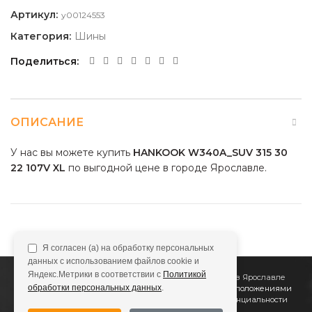
Артикул:
y00124553
Категория:
Шины
Поделиться
ОПИСАНИЕ
У нас вы можете купить
HANKOOK W340A_SUV 315 30
22 107V XL
по выгодной цене в городе Ярославле.
Я согласен (а) на обработку персональных
данных с использованием файлов cookie и
Яндекс.Метрики в соответствии с
Политикой
2011
Все Колёса
Интернет-магазин шин и дисков в Ярославле
обработки персональных данных
.
Сайт не является публичной офертой, определяемой положениями
Статьи 437 (2) ГК РФ
Подробнее в
Политике конфиденциальности