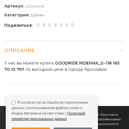
Артикул:
y00124343
Категория:
Шины
Поделиться
ОПИСАНИЕ
У нас вы можете купить
GOODRIDE RIDEMAX_G-118 165
70 13 79T
по выгодной цене в городе Ярославле.
Я согласен (а) на обработку персональных
данных с использованием файлов cookie и
Яндекс.Метрики в соответствии с
Политикой
2011
Все Колёса
Интернет-магазин шин и дисков в Ярославле
обработки персональных данных
.
Сайт не является публичной офертой, определяемой положениями
Статьи 437 (2) ГК РФ
Подробнее в
Политике конфиденциальности