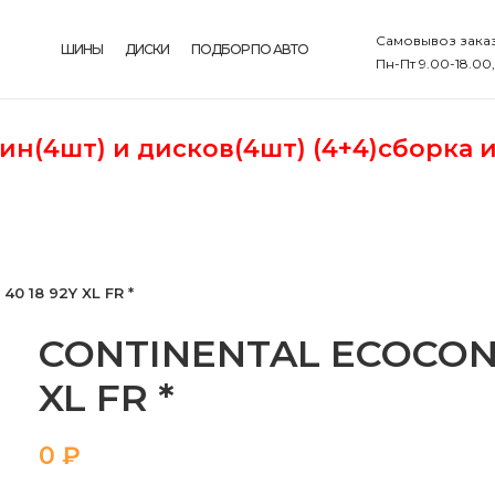
Самовывоз заказ
ШИНЫ
ДИСКИ
ПОДБОР ПО АВТО
Пн-Пт 9.00-18.00
шин(4шт)
и дисков(4шт) (4+4)сборка 
0 18 92Y XL FR *
CONTINENTAL ECOCONTA
XL FR *
₽