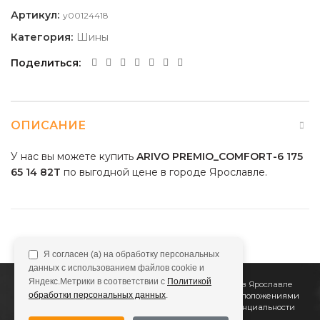
Артикул:
y00124418
Категория:
Шины
Поделиться
ОПИСАНИЕ
У нас вы можете купить
ARIVO PREMIO_COMFORT-6 175
65 14 82T
по выгодной цене в городе Ярославле.
Я согласен (а) на обработку персональных
данных с использованием файлов cookie и
Яндекс.Метрики в соответствии с
Политикой
2011
Все Колёса
Интернет-магазин шин и дисков в Ярославле
обработки персональных данных
.
Сайт не является публичной офертой, определяемой положениями
Статьи 437 (2) ГК РФ
Подробнее в
Политике конфиденциальности