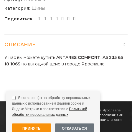
Категория:
Шины
Поделиться
ОПИСАНИЕ
У нас вы можете купить
ANTARES COMFORT_A5 235 65
18 106S
по выгодной цене в городе Ярославле.
Я согласен (а) на обработку персональных
данных с использованием файлов cookie и
Яндекс.Метрики в соответствии с
Политикой
2011
Все Колёса
Интернет-магазин шин и дисков в Ярославле
обработки персональных данных
.
Сайт не является публичной офертой, определяемой положениями
Статьи 437 (2) ГК РФ
Подробнее в
Политике конфиденциальности
ПРИНЯТЬ
ОТКАЗАТЬСЯ