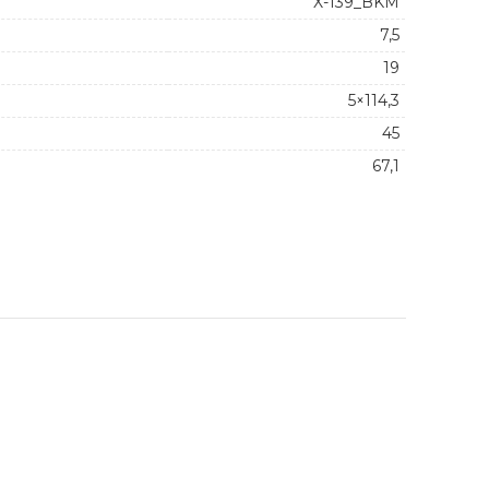
X-139_BKM
7,5
19
5×114,3
45
67,1