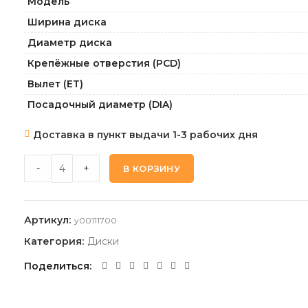
Модель
Ширина диска
Диаметр диска
Крепёжные отверстия (PCD)
Вылет (ET)
Посадочный диаметр (DIA)
Доставка в пункт выдачи 1-3 рабочих дня
X`TRIKE X-139_BKM 7,5 19 5 114,3 45 67,1 quantity
-
+
В КОРЗИНУ
Артикул:
y00111700
Категория:
Диски
Поделиться