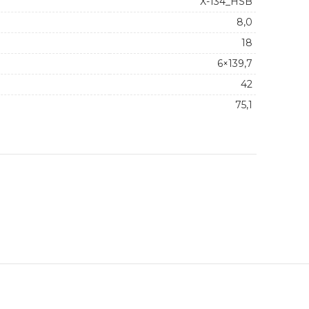
X-134_HSB
8,0
18
6×139,7
42
75,1