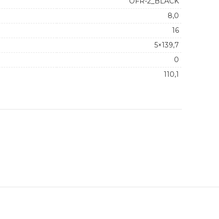
OFR-2_BLACK
8,0
16
5×139,7
0
110,1