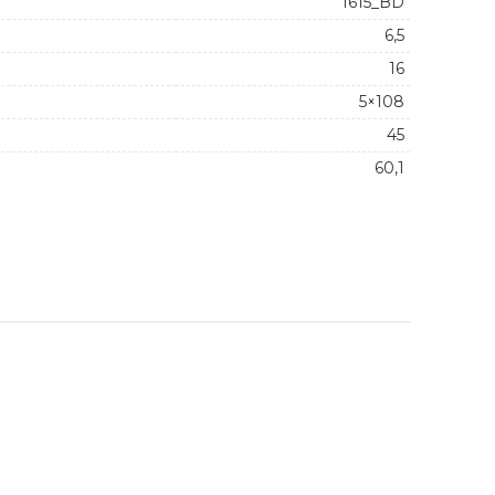
1615_BD
6,5
16
5×108
45
60,1