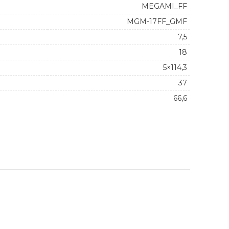
MEGAMI_FF
MGM-17FF_GMF
7,5
18
5×114,3
37
66,6
y