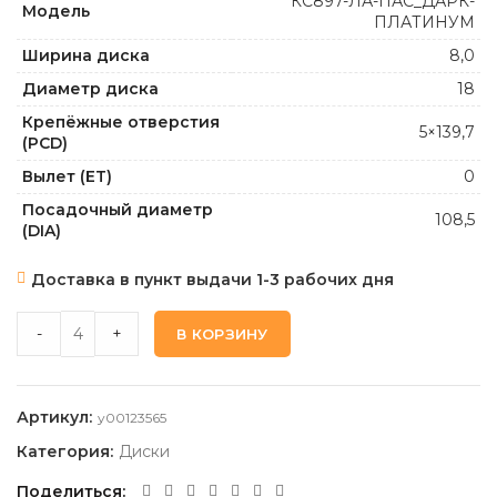
КС897-ЛА-ПАС_ДАРК-
Модель
ПЛАТИНУМ
Ширина диска
8,0
Диаметр диска
18
Крепёжные отверстия
5×139,7
(PCD)
Вылет (ET)
0
Посадочный диаметр
108,5
(DIA)
Доставка в пункт выдачи 1-3 рабочих дня
КИК КС897-ЛА-ПАС_ДАРК-ПЛАТИНУМ 8,0 18 5 139,7 0 108,5
-
+
В КОРЗИНУ
Артикул:
y00123565
Категория:
Диски
Поделиться