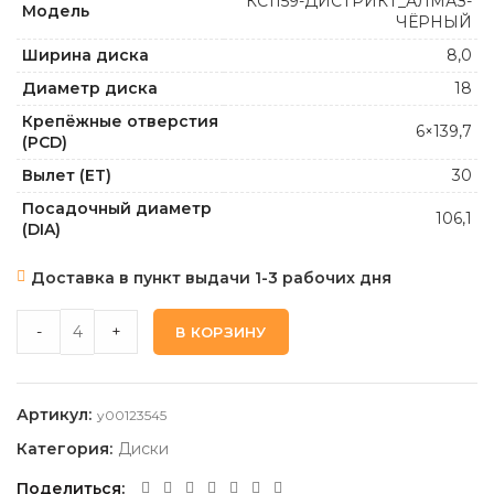
КС1159-ДИСТРИКТ_АЛМАЗ-
Модель
ЧЁРНЫЙ
Ширина диска
8,0
Диаметр диска
18
Крепёжные отверстия
6×139,7
(PCD)
Вылет (ET)
30
Посадочный диаметр
106,1
(DIA)
Доставка в пункт выдачи 1-3 рабочих дня
КИК КС1159-ДИСТРИКТ_АЛМАЗ-ЧЁРНЫЙ 8,0 18 6 139,7 30 10
-
+
В КОРЗИНУ
Артикул:
y00123545
Категория:
Диски
Поделиться