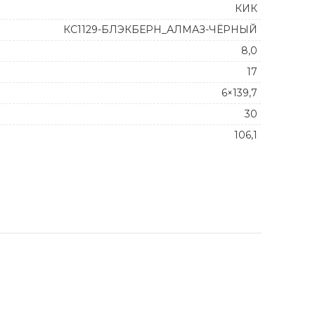
КИК
КС1129-БЛЭКБЕРН_АЛМАЗ-ЧЁРНЫЙ
8,0
17
6×139,7
30
106,1
 106,1 quantity