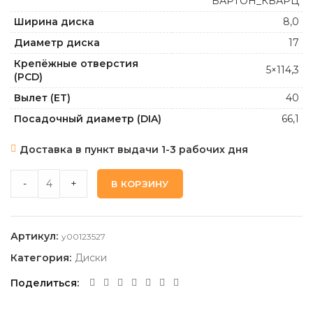
БАРТОН_КВАРЦ
Ширина диска
8,0
Диаметр диска
17
Крепёжные отверстия
5×114,3
(PCD)
Вылет (ET)
40
Посадочный диаметр (DIA)
66,1
Доставка в пункт выдачи 1-3 рабочих дня
КИК КС1110-БАРТОН_КВАРЦ 8,0 17 5 114,3 40 66,1 quantity
-
+
В КОРЗИНУ
Артикул:
y00123527
Категория:
Диски
Поделиться