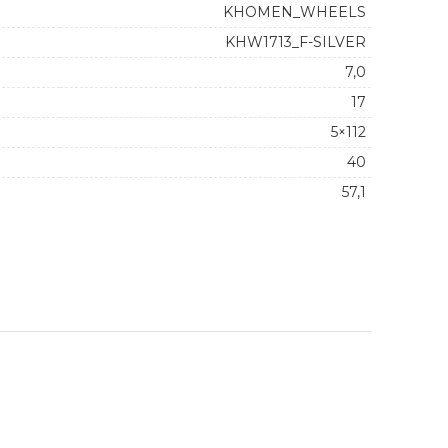
KHOMEN_WHEELS
KHW1713_F-SILVER
7,0
17
5×112
40
57,1
 quantity