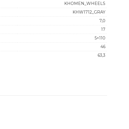
KHOMEN_WHEELS
KHW1712_GRAY
7,0
17
5×110
46
63,3
antity