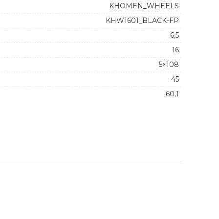
KHOMEN_WHEELS
KHW1601_BLACK-FP
6,5
16
5×108
45
60,1
1 quantity