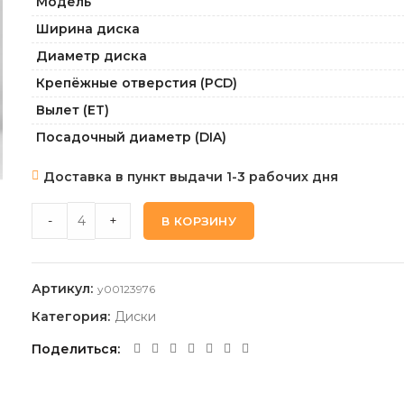
Модель
Ширина диска
Диаметр диска
Крепёжные отверстия (PCD)
Вылет (ET)
Посадочный диаметр (DIA)
Доставка в пункт выдачи 1-3 рабочих дня
CROSS-STREET CR-19_BKF 7,0 17 5 108 36 60,1 quantity
-
+
В КОРЗИНУ
Артикул:
y00123976
Категория:
Диски
Поделиться