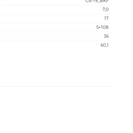
CR-19_BKF
7,0
17
5×108
36
60,1