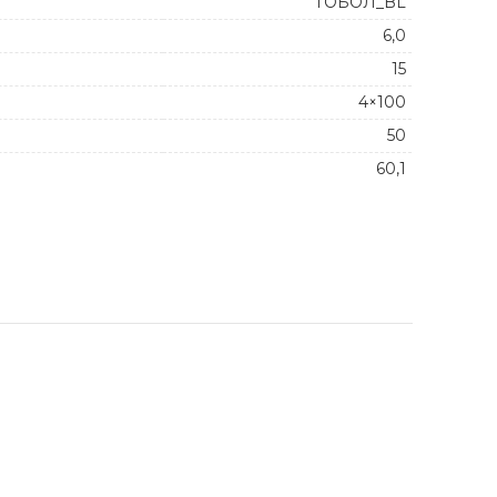
ТОБОЛ_BL
6,0
15
4×100
50
60,1