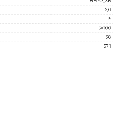
НЕРО_SB
6,0
15
5×100
38
57,1